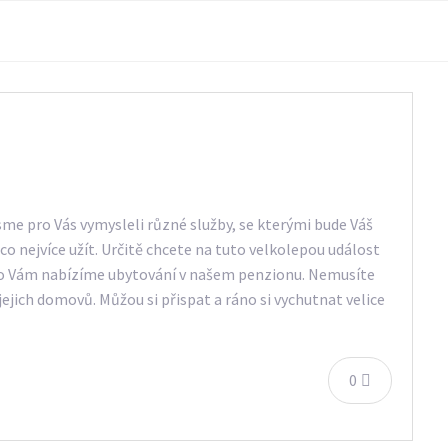
jsme pro Vás vymysleli různé služby, se kterými bude Váš
 co nejvíce užít. Určitě chcete na tuto velkolepou událost
oto Vám nabízíme ubytování v našem penzionu. Nemusíte
 jejich domovů. Můžou si přispat a ráno si vychutnat velice
0