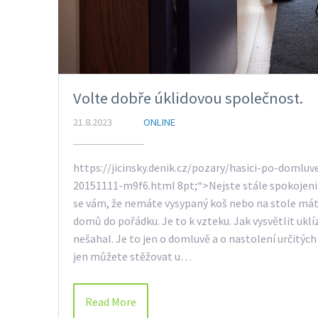
Volte dobře úklidovou společnost.
21.8.2023
ONLINE
https://jicinsky.denik.cz/pozary/hasici-po-domlu
20151111-m9f6.html 8pt;“>Nejste stále spokojeni s
se vám, že nemáte vysypaný koš nebo na stole máte r
domů do pořádku. Je to k vzteku. Jak vysvětlit uklíz
nešahal. Je to jen o domluvě a o nastolení určitých 
jen můžete stěžovat u…
Read More