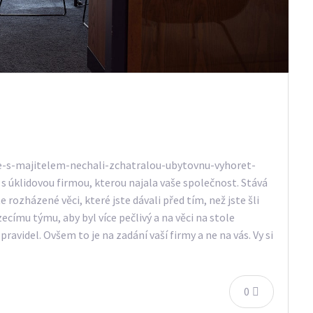
ve-s-majitelem-nechali-zchatralou-ubytovnu-vyhoret-
 úklidovou firmou, kterou najala vaše společnost. Stává
ozházené věci, které jste dávali před tím, než jste šli
ecímu týmu, aby byl více pečlivý a na věci na stole
pravidel. Ovšem to je na zadání vaší firmy a ne na vás. Vy si
0