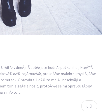
rÄitÄ› v dneÅ¡nÃ­ dobÄ› jste hodnÄ› potkali lidi, kteÅ™Ã­
takovÃ© aÅ¾ zajÃ­mavÃ©, protoÅ¾e nÄ›kdo si myslÃ­, Å¾e
 tomu tak. Opravdu ti lidÃ© to majÃ­ i naschvÃ¡l a
jsem tohle zaÄala nosit, protoÅ¾e se mi opravdu lÃ­bily
ena a mÄ› to…
0