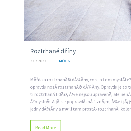
Roztrhané džíny
23.7.2023
MÓDA
MÃ³da a roztrhanÃ© dÅ¾Ã­ny, co si o tom myslÃ­te? U
opravdu nosÃ­ roztrhanÃ© dÅ¾Ã­ny. Opravdu je to 
ti roztrhanÃ­ lidÃ©, Å¾e nejsou upravenÃ­, ale nenÃ­
ÃºmyslnÄ›. A jÃ¡ se popravdÄ› pÅ™iznÃ¡m, Å¾e i jÃ¡ 
jedny dÅ¾Ã­ny a mÄ›li tam prostÄ› roztrhanÃ¡ kol
Read More