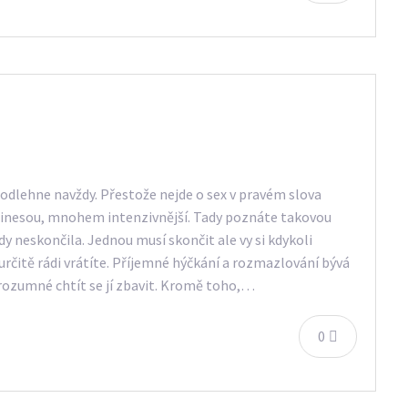
podlehne navždy. Přestože nejde o sex v pravém slova
 přinesou, mnohem intenzivnější. Tady poznáte takovou
y neskončila. Jednou musí skončit ale vy si kdykoli
určitě rádi vrátíte. Příjemné hýčkání a rozmazlování bývá
nerozumné chtít se jí zbavit. Kromě toho,…
0