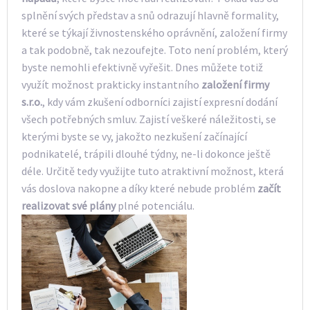
splnění svých představ a snů odrazují hlavně formality,
které se týkají živnostenského oprávnění, založení firmy
a tak podobně, tak nezoufejte. Toto není problém, který
byste nemohli efektivně vyřešit. Dnes můžete totiž
využít možnost prakticky instantního
založení firmy
s.r.o.
, kdy vám zkušení odborníci zajistí expresní dodání
všech potřebných smluv. Zajistí veškeré náležitosti, se
kterými byste se vy, jakožto nezkušení začínající
podnikatelé, trápili dlouhé týdny, ne-li dokonce ještě
déle. Určitě tedy využijte tuto atraktivní možnost, která
vás doslova nakopne a díky které nebude problém
začít
realizovat své plány
plné potenciálu.