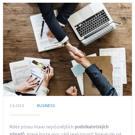
2.6.2018
BUSINESS
Máte plnou hlavu nejrůznějších
podnikatelských
nápadů
, které byste moc rádi realizovali? Pokud vás od