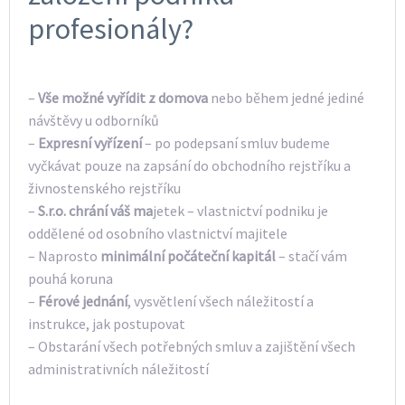
profesionály?
–
Vše možné vyřídit z domova
nebo během jedné jediné
návštěvy u odborníků
–
Expresní vyřízení
– po podepsaní smluv budeme
vyčkávat pouze na zapsání do obchodního rejstříku a
živnostenského rejstříku
–
S.r.o. chrání váš ma
jetek – vlastnictví podniku je
oddělené od osobního vlastnictví majitele
– Naprosto
minimální počáteční kapitál
– stačí vám
pouhá koruna
–
Férové jednání
, vysvětlení všech náležitostí a
instrukce, jak postupovat
– Obstarání všech potřebných smluv a zajištění všech
administrativních náležitostí