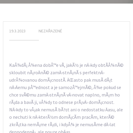
19.3.2023
NEZAŘAZENÉ
KaÅ¾dÃ¡ Å¾ena dobÅ™e vÃ­, jakÃ½ je nÄ›kdy obtÃ­Å¾nÃ©
skloubit nÃ¡roÄnÃ© zamÄ›stnÃ¡nÃ­ s perfektnÄ›
udrÅ¾ovanou domÃ¡cnostÃ­. ÄŒasto pak musÃ­ dÃ¡t
nÄ›Äemu pÅ™ednost a je samozÅ™ejmÃ©, Å¾e pokud se
chce svÃ©mu zamÄ›stnÃ¡nÃ­ vÄ›novat naplno, mÃ¡m ho
rÃ¡da a bavÃ­ ji, vÅ¾dy to odnese prÃ¡vÄ› domÃ¡cnost.
NÄ›kdy to vÅ¡ak nemusÃ­ bÃ½t ani o nedostatku Äasu, ale
o nechuti k nÄ›kterÃ½m domÃ¡cÃ­m pracÃ­m, kterÃ©
zkrÃ¡tka nemÃ¡me rÃ¡di, i kdyÅ¾ je nemusÃ­me dÄ›lat
dennodennÄ›, ale pouze obÄas.