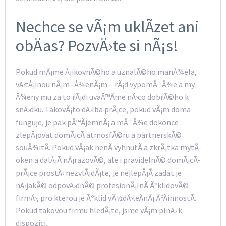
Nechce se vÃ¡m uklÃ­zet ani
obÄas? PozvÄ›te si nÃ¡s!
Pokud mÃ¡me Å¡ikovnÃ©ho a uznalÃ©ho manÅ¾ela,
vÄ›tÅ¡inou nÃ¡m -Å¾enÃ¡m – rÃ¡d vypomÅ¯Å¾e a my
Å¾eny mu za to rÃ¡di uvaÅ™Ã­me nÄ›co dobrÃ©ho k
snÄ›dku. TakovÃ¡to dÄ›lba prÃ¡ce, pokud vÃ¡m doma
funguje, je pak pÅ™Ã­jemnÃ¡ a mÅ¯Å¾e dokonce
zlepÅ¡ovat domÃ¡cÃ­ atmosfÃ©ru a partnerskÃ©
souÅ¾itÃ­. Pokud vÅ¡ak nenÃ­ vyhnutÃ­ a zkrÃ¡tka mytÃ­
oken a dalÅ¡Ã­ nÃ¡razovÃ©, ale i pravidelnÃ© domÃ¡cÃ­
prÃ¡ce prostÄ› nezvlÃ¡dÃ¡te, je nejlepÅ¡Ã­ zadat je
nÄ›jakÃ© odpovÄ›dnÃ© profesionÃ¡lnÃ­ ÃºklidovÃ©
firmÄ›, pro kterou je
Ãºklid
vÃ½dÄ›leÄnÃ¡ ÃºÄinnostÃ­.
Pokud takovou firmu hledÃ¡te, jsme vÃ¡m plnÄ› k
dispozici.