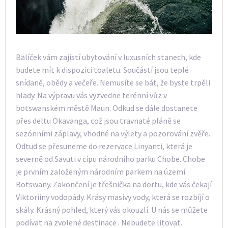
Balíček vám zajistí ubytování v luxusních stanech, kde
budete mít k dispozici toaletu. Součástí jsou teplé
snídaně, obědy a večeře. Nemusíte se bát, že byste trpěli
hlady. Na výpravu vás vyzvedne terénní vůz v
botswanském městě Maun. Odkud se dále dostanete
přes deltu Okavanga, což jsou travnaté pláně se
sezónními záplavy, vhodné na výlety a pozorování zvěře.
Odtud se přesuneme do rezervace Linyanti, která je
severně od Savuti v cípu národního parku Chobe. Chobe
je prvním založeným národním parkem na území
Botswany. Zakončení je třešnička na dortu, kde vás čekají
Viktoriiny vodopády. Krásy masivy vody, která se rozbíjí o
skály. Krásný pohled, který vás okouzlí. U nás se můžete
podívat na zvolené destinace
. Nebudete litovat.