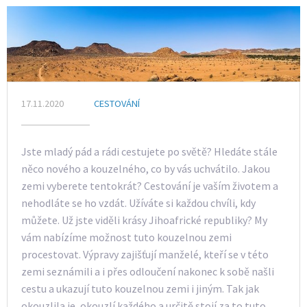
17.11.2020
CESTOVÁNÍ
Jste mladý pád a rádi cestujete po světě? Hledáte stále
něco nového a kouzelného, co by vás uchvátilo. Jakou
zemi vyberete tentokrát? Cestování je vaším životem a
nehodláte se ho vzdát. Užíváte si každou chvíli, kdy
můžete. Už jste viděli krásy Jihoafrické republiky? My
vám nabízíme možnost tuto kouzelnou zemi
procestovat. Výpravy zajišťují manželé, kteří se v této
zemi seznámili a i přes odloučení nakonec k sobě našli
cestu a ukazují tuto kouzelnou zemi i jiným. Tak jak
okouzlila je, okouzlí každého a určitě stojí za to tuto