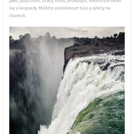
jako, jsou sloni, žirafy, hroši, krokodýli, nosorožce nebo
lvy a leopardy. Můžete podniknout túry a výlety na
člunech.