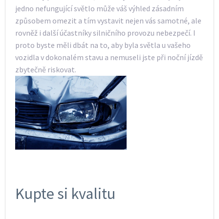
jedno nefungující světlo může váš výhled zásadním
způsobem omezit a tím vystavit nejen vás samotné, ale
rovněž i další účastníky silničního provozu nebezpečí. I
proto byste měli dbát na to, aby byla světla u vašeho
vozidla v dokonalém stavu a nemuseli jste při noční jízdě
zbytečně riskovat.
Kupte si kvalitu