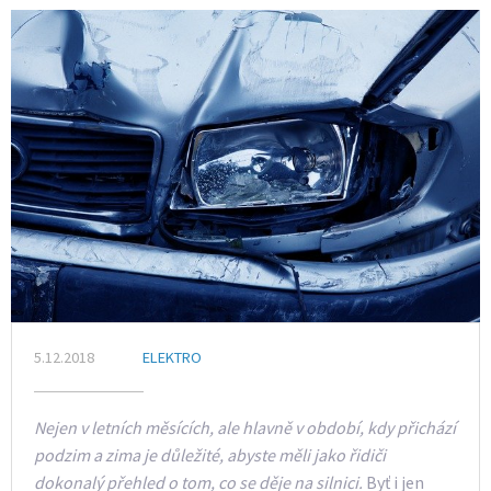
5.12.2018
ELEKTRO
Nejen v letních měsících, ale hlavně v období, kdy přichází
podzim a zima je důležité, abyste měli jako řidiči
dokonalý přehled o tom, co se děje na silnici.
Byť i jen