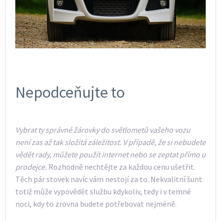
Nepodceňujte to
Vybrat ty správné žárovky do světlometů vašeho vozu
není zas až tak složitá záležitost. V případě, že si nebudete
vědět rady, můžete použít internet nebo se zeptat přímo u
prodejce.
Rozhodně nechtějte za každou cenu ušetřit.
Těch pár stovek navíc vám nestojí za to. Nekvalitní šunt
totiž může vypovědět službu kdykoliv, tedy i v temné
noci, kdy to zrovna budete potřebovat nejméně.