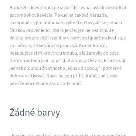
Bohužel i dnes je možné si pořídit levná, avšak nekvalitní
automobilová světla. Pokud na taková narazíte,
rozhodně se jim obloukem vyhněte. Obvykle se jedná o
čínskou provenienci, která je vše, jen ne kvalitní. Je
daleko prozíravější vsadit si v tomto případě na kvalitu, a
to i přesto, že se vám to prodraží. Konec konců,
nekupujete si mikrovlnou troubu, ale žárovky do auta.
Dobrou volbou jsou například žárovky
Osram
, které mají
jednak dlouhou životnost a jednak disponují i poměrně
dobrou svítivostí. Navíc nejsou příliš drahé, tudíž vaše
peněženka nebude zas o tolik lehčí.
Žádné barvy
I když je to v některých státech možné, u nás je používání