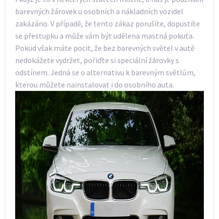
barevných žárovek u osobních a nákladních vozidel
zakázáno. V případě, že tento zákaz porušíte, dopustíte
se přestupku a může vám být udělena mastná pokuta.
Pokud však máte pocit, že bez barevných světel v autě
nedokážete vydržet, pořiďte si speciální žárovky s
odstínem. Jedná se o alternativu k barevným světlům,
kterou můžete nainstalovat i do osobního auta.