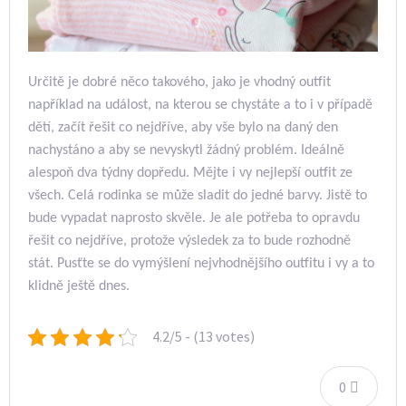
Určitě je dobré něco takového, jako je vhodný outfit
například na událost, na kterou se chystáte a to i v případě
dětí, začít řešit co nejdříve, aby vše bylo na daný den
nachystáno a aby se nevyskytl žádný problém. Ideálně
alespoň dva týdny dopředu.
Mějte i vy nejlepší outfit ze
všech. Celá rodinka se může sladit do jedné barvy. Jistě to
bude vypadat naprosto skvěle. Je ale potřeba to opravdu
řešit co nejdříve, protože výsledek za to bude rozhodně
stát.
Pusťte se do vymýšlení nejvhodnějšího outfitu i vy a to
klidně ještě dnes.
4.2/5 - (13 votes)
0