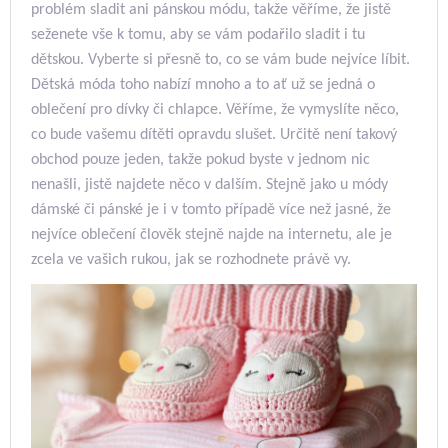
problém sladit ani pánskou módu, takže věříme, že jistě
seženete vše k tomu, aby se vám podařilo sladit i tu
dětskou.
Vyberte si přesně to, co se vám bude nejvíce líbit.
Dětská móda toho nabízí mnoho a to ať už se jedná o
oblečení pro dívky či chlapce.
Věříme, že vymyslíte něco,
co bude vašemu dítěti opravdu slušet. Určitě není takový
obchod pouze jeden, takže pokud byste v jednom nic
nenašli, jistě najdete něco v dalším.
Stejně jako u módy
dámské či pánské je i v tomto případě více než jasné, že
nejvíce oblečení člověk stejně najde na internetu, ale je
zcela ve vašich rukou, jak se rozhodnete právě vy.