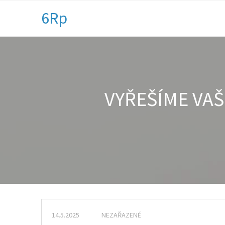
6Rp
VYŘEŠÍME VA
14.5.2025
NEZAŘAZENÉ