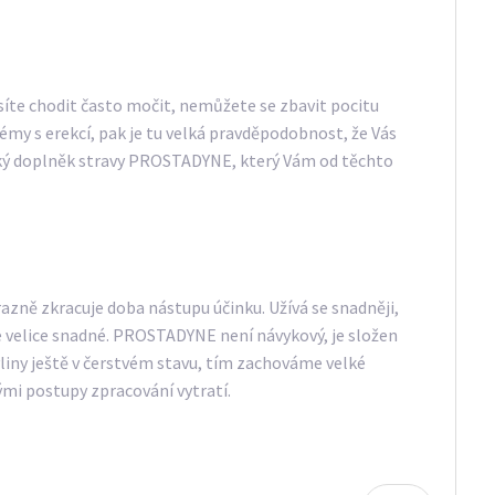
íte chodit často močit, nemůžete se zbavit pocitu
 s erekcí, pak je tu velká pravděpodobnost, že Vás
ský doplněk stravy PROSTADYNE, který Vám od těchto
razně zkracuje doba nástupu účinku. Užívá se snadněji,
e velice snadné. PROSTADYNE není návykový, je složen
yliny ještě v čerstvém stavu, tím zachováme velké
ými postupy zpracování vytratí.