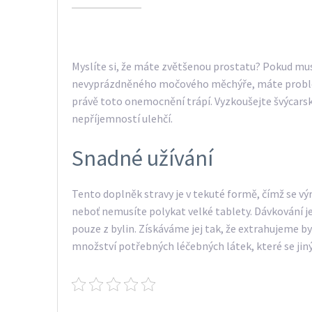
Myslíte si, že máte zvětšenou
prostatu
? Pokud mus
nevyprázdněného močového měchýře, máte problémy
právě toto onemocnění trápí. Vyzkoušejte švýcar
nepříjemností ulehčí.
Snadné užívání
Tento doplněk stravy je v tekuté formě, čímž se vý
neboť nemusíte polykat velké tablety. Dávkování j
pouze z bylin. Získáváme jej tak, že extrahujeme b
množství potřebných léčebných látek, které se jin