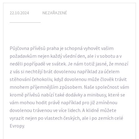
22.10.2024
NEZAŘAZENÉ
Půjčovna přívěsů praha
je schopná vyhovět vašim
požadavkům nejen každý všední den, ale i v sobotu a v
neděli popřípadě ve svátek. Je nám totiž jasné, že mnozí
z vás si nechtějí brát dovolenou například za účelem
stěhování čehokoliv, když dovolenou může člověk trávit
mnohem příjemnějším způsobem. Naše společnost vám
kromě přívěsů nabízí také dodávky a minibusy, které se
vám mohou hodit právě například pro již zmíněnou
dovolenou trávenou ve více lidech. A klidně můžete
vyrazit nejen po vlastech českých, ale i po zemích celé
Evropy.