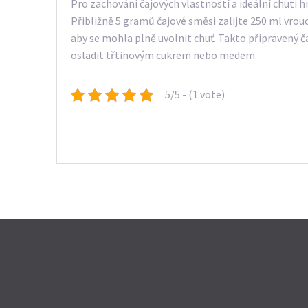
Pro zachování čajových vlastností a ideální chuti hr
Přibližně 5 gramů čajové směsi zalijte 250 ml vrou
aby se mohla plně uvolnit chuť. Takto připravený 
osladit třtinovým cukrem nebo medem.
5/5 - (1 vote)