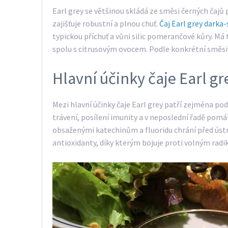
Earl grey se většinou skládá ze směsi černých čajů
zajišťuje robustní a plnou chuť.
Čaj Earl grey darka
typickou příchuť a vůni silic pomerančové kůry. Má
spolu s citrusovým ovocem. Podle konkrétní směsi s
Hlavní účinky čaje Earl gr
Mezi hlavní účinky čaje Earl grey patří zejména pod
trávení, posílení imunity a v neposlední řadě pomá
obsaženými katechinům a fluoridu chrání před ústn
antioxidanty, díky kterým bojuje proti volným radi