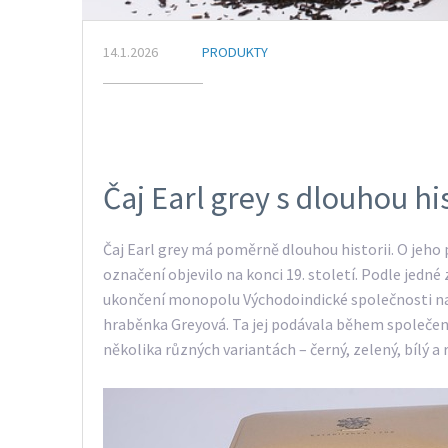
14.1.2026
PRODUKTY
Čaj Earl grey s dlouhou his
Čaj Earl grey má poměrně dlouhou historii. O jeho 
označení objevilo na konci 19. století. Podle jedné 
ukončení monopolu Východoindické společnosti na 
hraběnka Greyová. Ta jej podávala během společens
několika různých variantách – černý, zelený, bílý a 