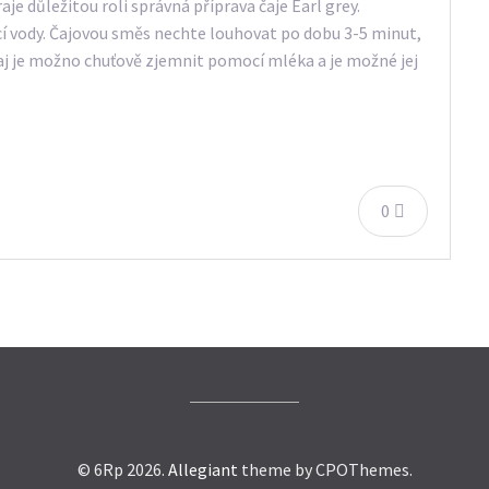
aje důležitou roli správná příprava čaje Earl grey.
cí vody. Čajovou směs nechte louhovat po dobu 3-5 minut,
čaj je možno chuťově zjemnit pomocí mléka a je možné jej
0
© 6Rp 2026.
Allegiant
theme by CPOThemes.