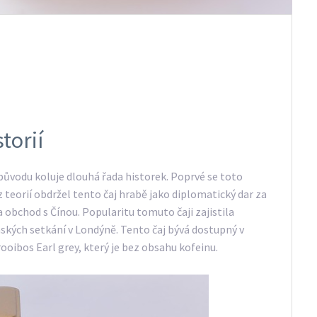
torií
původu koluje dlouhá řada historek. Poprvé se toto
z teorií obdržel tento čaj hrabě jako diplomatický dar za
obchod s Čínou. Popularitu tomuto čaji zajistila
kých setkání v Londýně. Tento čaj bývá dostupný v
rooibos Earl grey, který je bez obsahu kofeinu.