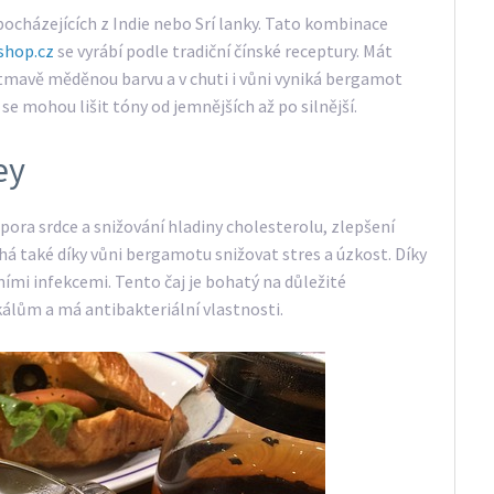
 pocházejících z Indie nebo Srí lanky. Tato kombinace
-shop.cz
se vyrábí podle tradiční čínské receptury. Mát
 tmavě měděnou barvu a v chuti i vůni vyniká bergamot
e mohou lišit tóny od jemnějších až po silnější.
ey
pora srdce a snižování hladiny cholesterolu, zlepšení
há také díky vůni bergamotu snižovat stres a úzkost. Díky
ími infekcemi. Tento čaj je bohatý na důležité
kálům a má antibakteriální vlastnosti.