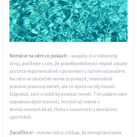
Nemá se na něm co pokazit
– koupíte-li si robotický
stroj, počítejte s tím, že pravděpodobnost nějaké závady
poroste exponenciálně v porovnání s ručním vysavačem.
Na něm se skutečně nemá co pokazit, maximálně
praskne plastový skelet, ale to byste na něj museli
šlápnout, sám o sobě by praskat neměl. Tím pádem vám
odpadnou další starosti, kterých už máme v
domácnostech až až, třeba v souvislosti s domácími
spotřebiči.
Zacvičíte si
– mnoho lidí si stěžuje, že nemají dostatek