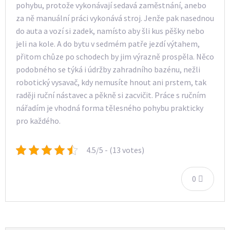
pohybu, protože vykonávají sedavá zaměstnání, anebo
za ně manuální práci vykonává stroj. Jenže pak nasednou
do auta a vozí si zadek, namísto aby šli kus pěšky nebo
jeli na kole. A do bytu v sedmém patře jezdí výtahem,
přitom chůze po schodech by jim výrazně prospěla. Něco
podobného se týká i údržby zahradního bazénu, nežli
robotický vysavač, kdy nemusíte hnout ani prstem, tak
raději ruční nástavec a pěkně si zacvičit. Práce s ručním
nářadím je vhodná forma tělesného pohybu prakticky
pro každého.
4.5/5 - (13 votes)
0