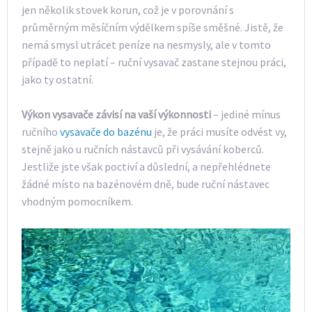
jen několik stovek korun, což je v porovnání s
průměrným měsíčním výdělkem spíše směšné. Jistě, že
nemá smysl utrácet peníze na nesmysly, ale v tomto
případě to neplatí – ruční vysavač zastane stejnou práci,
jako ty ostatní.
Výkon vysavače závisí na vaší výkonnosti
– jediné mínus
ručního
vysavače do bazénu
je, že práci musíte odvést vy,
stejně jako u ručních nástavců při vysávání koberců.
Jestliže jste však poctiví a důslední, a nepřehlédnete
žádné místo na bazénovém dně, bude ruční nástavec
vhodným pomocníkem.