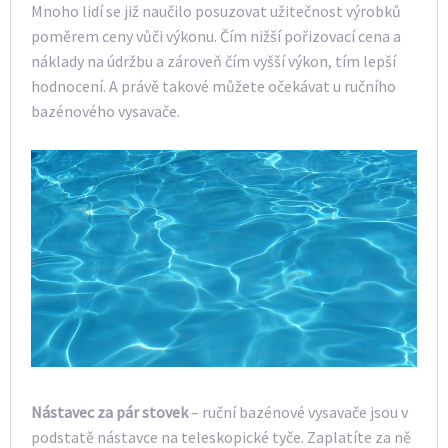
Mnoho lidí se již naučilo posuzovat užitečnost výrobků
poměrem ceny vůči výkonu. Čím nižší pořizovací cena a
náklady na údržbu a zároveň čím vyšší výkon, tím lepší
hodnocení. A právě takové můžete očekávat u ručního
bazénového vysavače.
Nástavec za pár stovek
– ruční bazénové vysavače jsou v
podstatě nástavce na teleskopické tyče. Zaplatíte za ně