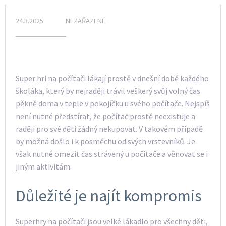
24.3.2025
NEZAŘAZENÉ
Super hri
na počítači lákají prostě v dnešní době každého
školáka, který by nejraději trávil veškerý svůj volný čas
pěkně doma v teple v pokojíčku u svého počítače. Nejspíš
není nutné předstírat, že počítač prostě neexistuje a
raději pro své děti žádný nekupovat. V takovém případě
by možná došlo i k posměchu od svých vrstevníků. Je
však nutné omezit čas strávený u počítače a věnovat se i
jiným aktivitám.
Důležité je najít kompromis
Superhry na počítači jsou velké lákadlo pro všechny děti,