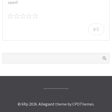
spaní!
0
© 6Rp 2026.
Allegiant
theme by CPOThemes.