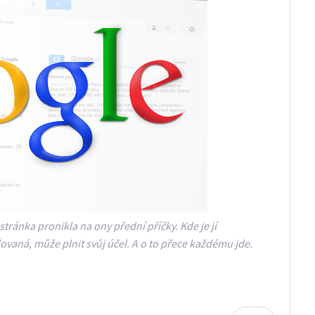
stránka pronikla na ony přední příčky. Kde je jí
ovaná, může plnit svůj účel. A o to přece každému jde.