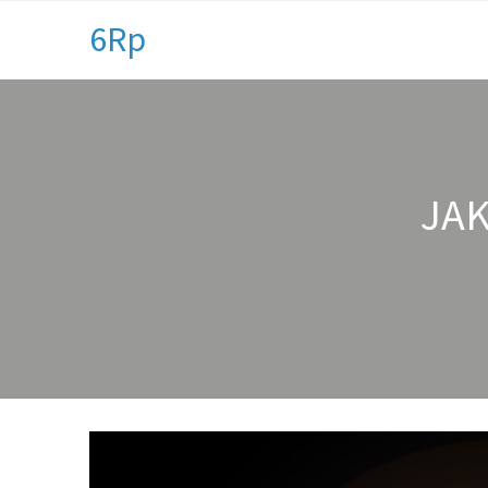
6Rp
JAK