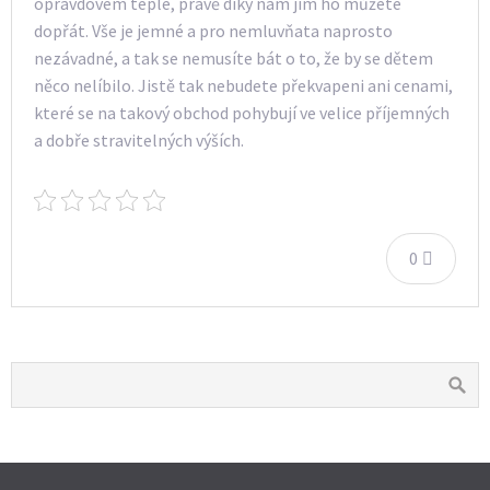
opravdovém teple, právě díky nám jim ho můžete
dopřát. Vše je jemné a pro nemluvňata naprosto
nezávadné, a tak se nemusíte bát o to, že by se dětem
něco nelíbilo. Jistě tak nebudete překvapeni ani cenami,
které se na takový obchod pohybují ve velice příjemných
a dobře stravitelných výších.
0