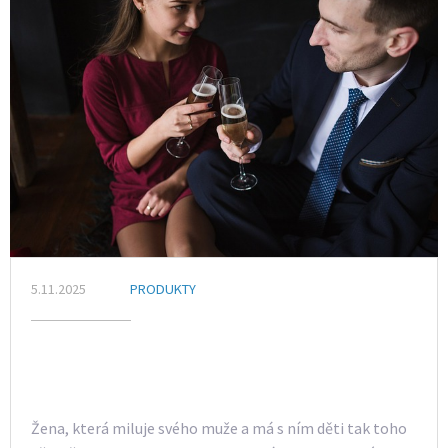
5.11.2025
PRODUKTY
Žena, která miluje svého muže a má s ním děti tak toho