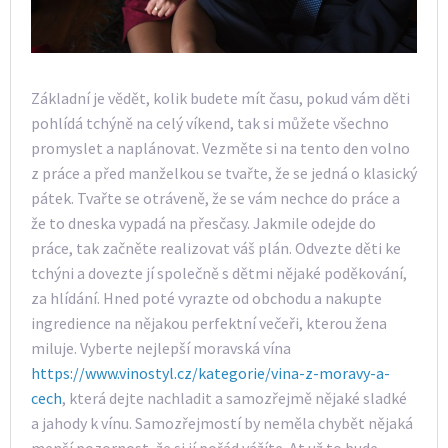
Základní je vědět, kolik budete mít času, pokud vám děti
pohlídá tchýně na celý víkend, tak si můžete všechno
promyslet a naplánovat. Vezměte si na tento den volno
z práce a před manželkou se tvařte, že se jedná o klasický
pátek. Tvařte se otráveně, že se vám nechce do práce a
že to dneska vypadá na přesčasy. Jakmile odejde do
práce, tak začněte realizovat váš plán. Odvezte děti ke
tchýni a dovezte jí společně s dětmi nějaké poděkování,
za hlídání. Hned poté vyrazte od obchodu a nakupte
ingredience na nějakou perfektní večeři, kterou žena
miluje. Vyberte nejlepší moravská vína
https://www.vinostyl.cz/kategorie/vina-z-moravy-a-
cech
, která dejte nachladit a samozřejmě nějaké sladké
a jahody k vínu. Samozřejmostí by neměla chybět nějaká
menší pozornost, že si jí pořád vážíte. At už to bude