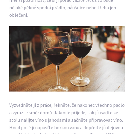
nějaké pěkné spodní prádlo, náušnice nebo třeba jen
oblečení.
Vyzvedněte jí z práce, řekněte, že nakonec všechno padlo
a vyrazte směr domů. Jakmile přijede, tak jí usaďte ke
stolu nalijte víno s jahodami a začněte připravovat víno.
Hned poté jí napusťte horkou vanu a dopřejte jí olejovou