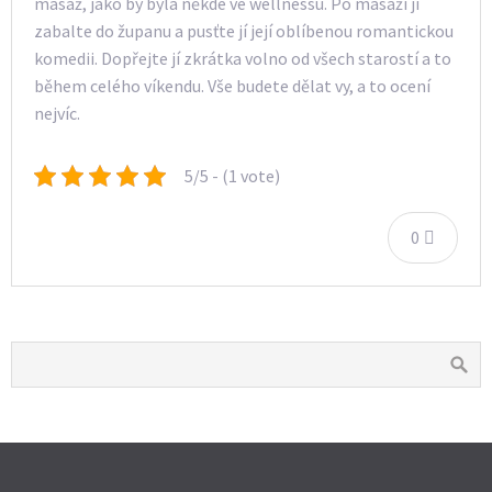
masáž, jako by byla někde ve wellnessu. Po masáži jí
zabalte do županu a pusťte jí její oblíbenou romantickou
komedii. Dopřejte jí zkrátka volno od všech starostí a to
během celého víkendu. Vše budete dělat vy, a to ocení
nejvíc.
5/5 - (1 vote)
0