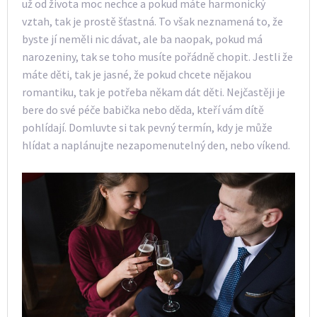
už od života moc nechce a pokud máte harmonický
vztah, tak je prostě šťastná. To však neznamená to, že
byste jí neměli nic dávat, ale ba naopak, pokud má
narozeniny, tak se toho musíte pořádně chopit. Jestli že
máte děti, tak je jasné, že pokud chcete nějakou
romantiku, tak je potřeba někam dát děti. Nejčastěji je
bere do své péče babička nebo děda, kteří vám dítě
pohlídají. Domluvte si tak pevný termín, kdy je může
hlídat a naplánujte nezapomenutelný den, nebo víkend.